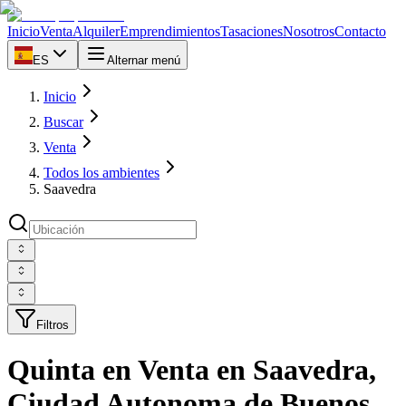
Inicio
Venta
Alquiler
Emprendimientos
Tasaciones
Nosotros
Contacto
ES
Alternar menú
Inicio
Buscar
Venta
Todos los ambientes
Saavedra
Filtros
Quinta en Venta en Saavedra,
Ciudad Autonoma de Buenos