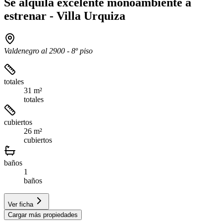
Se alquila excelente monoambiente a
estrenar - Villa Urquiza
Valdenegro al 2900 - 8º piso
totales
31 m²
totales
cubiertos
26 m²
cubiertos
baños
1
baños
Ver ficha
Cargar más propiedades