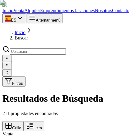
Inicio
Venta
Alquiler
Emprendimientos
Tasaciones
Nosotros
Contacto
ES
Alternar menú
Inicio
Buscar
Filtros
Resultados de Búsqueda
211 propiedades encontradas
Grilla
Lista
Venta