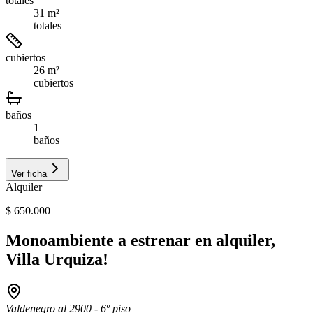
totales
31 m²
totales
cubiertos
26 m²
cubiertos
baños
1
baños
Ver ficha
Alquiler
$ 650.000
Monoambiente a estrenar en alquiler,
Villa Urquiza!
Valdenegro al 2900 - 6º piso