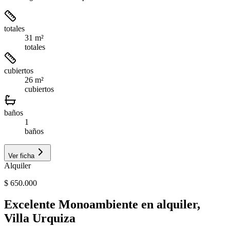
totales
31 m²
totales
cubiertos
26 m²
cubiertos
baños
1
baños
Ver ficha
Alquiler
$ 650.000
Excelente Monoambiente en alquiler,
Villa Urquiza