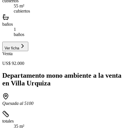
cubiertos
55 m²
cubiertos
baños
1
baños
Ver ficha
Venta
US$ 92.000
Departamento mono ambiente a la venta
en Villa Urquiza
Quesada al 5100
totales
35 m²