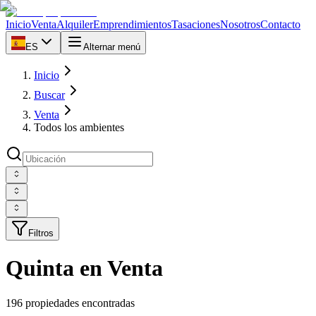
Inicio
Venta
Alquiler
Emprendimientos
Tasaciones
Nosotros
Contacto
ES
Alternar menú
Inicio
Buscar
Venta
Todos los ambientes
Filtros
Quinta en Venta
196 propiedades encontradas