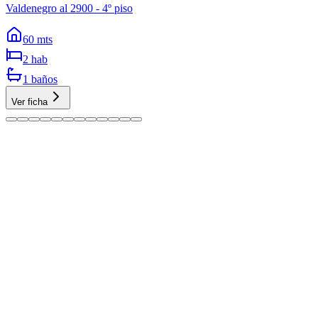
Valdenegro al 2900 - 4º piso
60
mts
2
hab
1
baños
Ver ficha