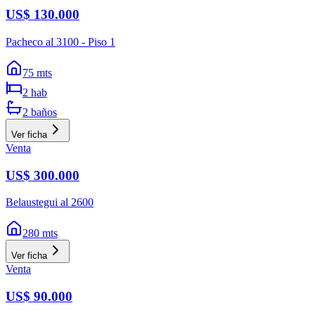
US$ 130.000
Pacheco al 3100 - Piso 1
75
mts
2
hab
2
baños
Ver ficha
Venta
US$ 300.000
Belaustegui al 2600
280
mts
Ver ficha
Venta
US$ 90.000