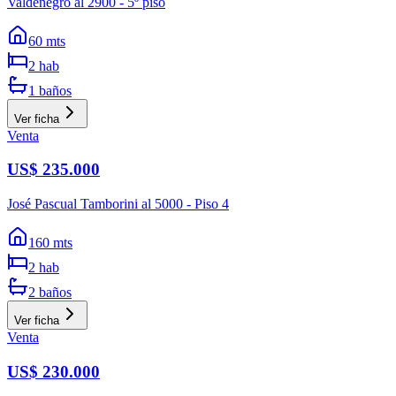
Valdenegro al 2900 - 5º piso
60
mts
2
hab
1
baños
Ver ficha
Venta
US$ 235.000
José Pascual Tamborini al 5000 - Piso 4
160
mts
2
hab
2
baños
Ver ficha
Venta
US$ 230.000