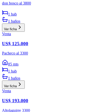
don bosco al 3800
1
hab
1
baños
Ver ficha
Venta
US$ 125.000
Pacheco al 3300
85
mts
1
hab
1
baños
Ver ficha
Venta
US$ 193.000
Altolaguirre 3300