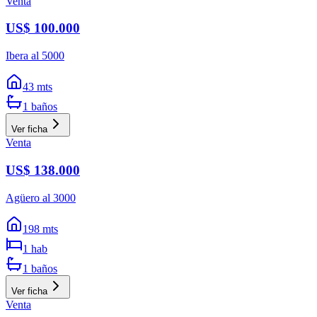
Venta
US$ 100.000
Ibera al 5000
43
mts
1
baños
Ver ficha
Venta
US$ 138.000
Agüero al 3000
198
mts
1
hab
1
baños
Ver ficha
Venta