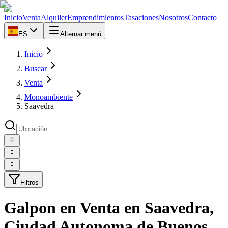
Inicio
Venta
Alquiler
Emprendimientos
Tasaciones
Nosotros
Contacto
ES
Alternar menú
Inicio
Buscar
Venta
Monoambiente
Saavedra
Filtros
Galpon en Venta en Saavedra,
Ciudad Autonoma de Buenos