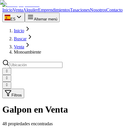
Inicio
Venta
Alquiler
Emprendimientos
Tasaciones
Nosotros
Contacto
ES
Alternar menú
Inicio
Buscar
Venta
Monoambiente
Filtros
Galpon en Venta
48 propiedades encontradas