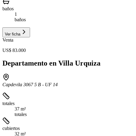
baños
1
baños
Ver ficha
Venta
US$ 83.000
Departamento en Villa Urquiza
Capdevila 3067 5 B - UF 14
totales
37 m²
totales
cubiertos
32 m²