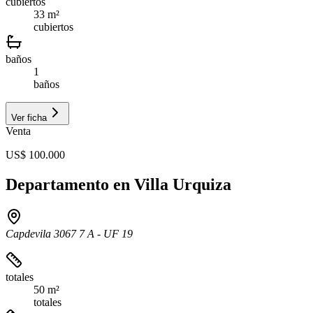
cubiertos
33 m²
cubiertos
baños
1
baños
Ver ficha
Venta
US$ 100.000
Departamento en Villa Urquiza
Capdevila 3067 7 A - UF 19
totales
50 m²
totales