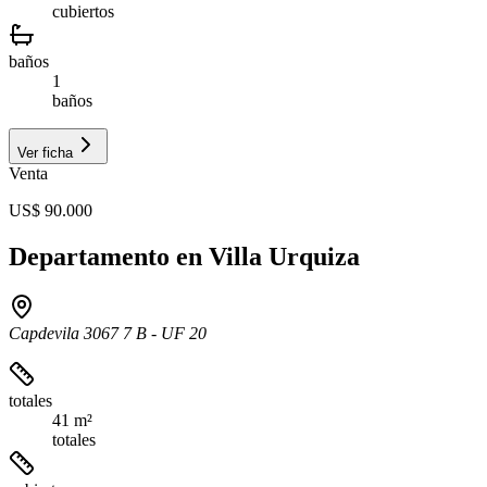
cubiertos
baños
1
baños
Ver ficha
Venta
US$ 90.000
Departamento en Villa Urquiza
Capdevila 3067 7 B - UF 20
totales
41 m²
totales