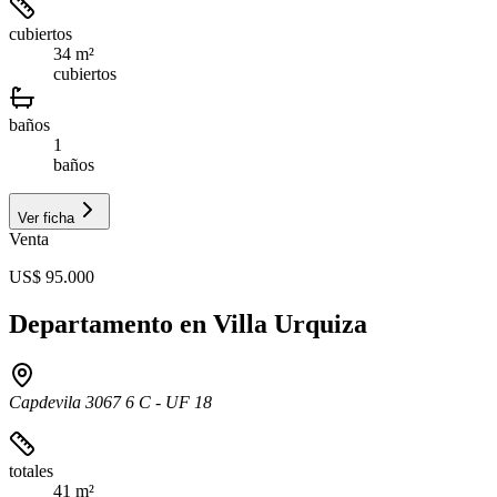
cubiertos
34 m²
cubiertos
baños
1
baños
Ver ficha
Venta
US$ 95.000
Departamento en Villa Urquiza
Capdevila 3067 6 C - UF 18
totales
41 m²