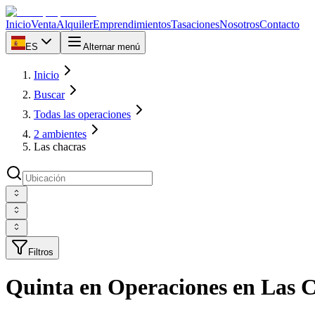
Inicio
Venta
Alquiler
Emprendimientos
Tasaciones
Nosotros
Contacto
ES
Alternar menú
Inicio
Buscar
Todas las operaciones
2 ambientes
Las chacras
Filtros
Quinta en Operaciones en Las C