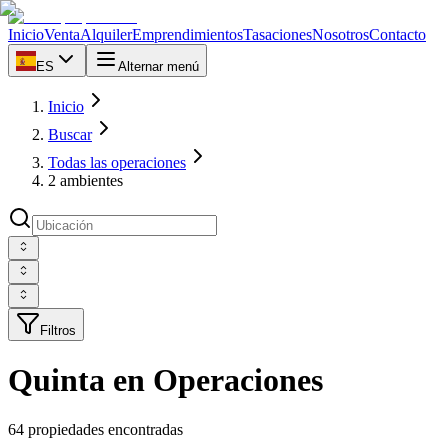
Inicio
Venta
Alquiler
Emprendimientos
Tasaciones
Nosotros
Contacto
ES
Alternar menú
Inicio
Buscar
Todas las operaciones
2 ambientes
Filtros
Quinta en Operaciones
64 propiedades encontradas