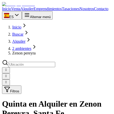
Inicio
Venta
Alquiler
Emprendimientos
Tasaciones
Nosotros
Contacto
ES
Alternar menú
Inicio
Buscar
Alquiler
2 ambientes
Zenon pereyra
Filtros
Quinta en Alquiler en Zenon
Pereyra, Santa Fe