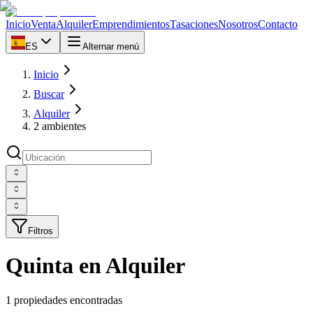
Inicio
Venta
Alquiler
Emprendimientos
Tasaciones
Nosotros
Contacto
ES
Alternar menú
Inicio
Buscar
Alquiler
2 ambientes
Filtros
Quinta en Alquiler
1 propiedades encontradas