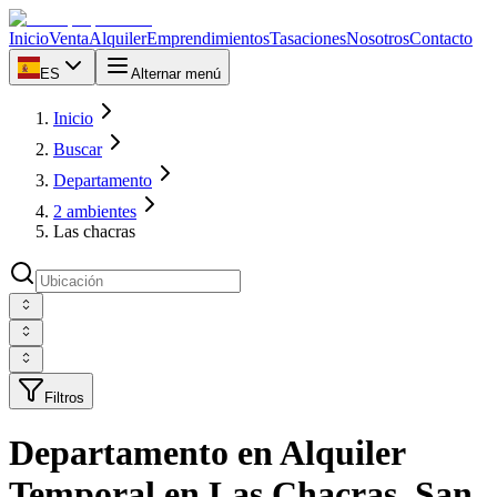
Inicio
Venta
Alquiler
Emprendimientos
Tasaciones
Nosotros
Contacto
ES
Alternar menú
Inicio
Buscar
Departamento
2 ambientes
Las chacras
Filtros
Departamento en Alquiler
Temporal en Las Chacras, San