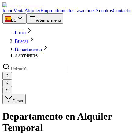
Inicio
Venta
Alquiler
Emprendimientos
Tasaciones
Nosotros
Contacto
ES
Alternar menú
Inicio
Buscar
Departamento
2 ambientes
Filtros
Departamento en Alquiler
Temporal