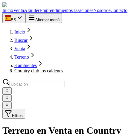
Inicio
Venta
Alquiler
Emprendimientos
Tasaciones
Nosotros
Contacto
ES
Alternar menú
Inicio
Buscar
Venta
Terreno
3 ambientes
Country club los caldenes
Filtros
Terreno en Venta en Country