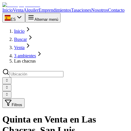
Inicio
Venta
Alquiler
Emprendimientos
Tasaciones
Nosotros
Contacto
ES
Alternar menú
Inicio
Buscar
Venta
3 ambientes
Las chacras
Filtros
Quinta en Venta en Las
Chacras, San Luis