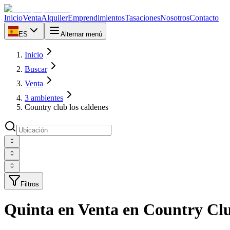
Inicio
Venta
Alquiler
Emprendimientos
Tasaciones
Nosotros
Contacto
ES
Alternar menú
Inicio
Buscar
Venta
3 ambientes
Country club los caldenes
Filtros
Quinta en Venta en Country Clu