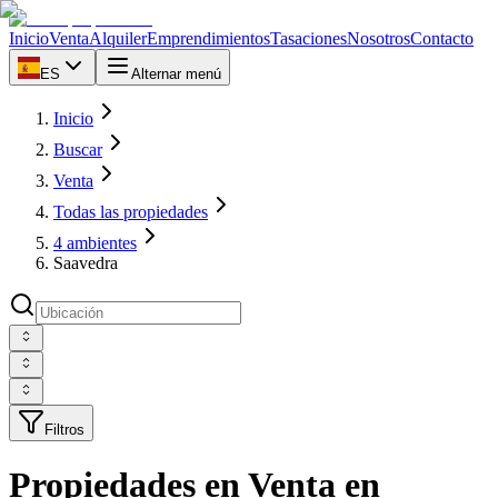
Inicio
Venta
Alquiler
Emprendimientos
Tasaciones
Nosotros
Contacto
ES
Alternar menú
Inicio
Buscar
Venta
Todas las propiedades
4 ambientes
Saavedra
Filtros
Propiedades en Venta en