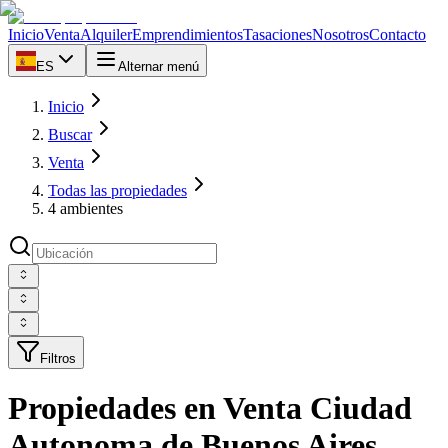
Inicio
Venta
Alquiler
Emprendimientos
Tasaciones
Nosotros
Contacto
ES
Alternar menú
Inicio
Buscar
Venta
Todas las propiedades
4 ambientes
Filtros
Propiedades en Venta Ciudad
Autonoma de Buenos Aires