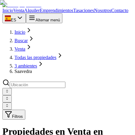
Inicio
Venta
Alquiler
Emprendimientos
Tasaciones
Nosotros
Contacto
ES
Alternar menú
Inicio
Buscar
Venta
Todas las propiedades
3 ambientes
Saavedra
Filtros
Propiedades en Venta en