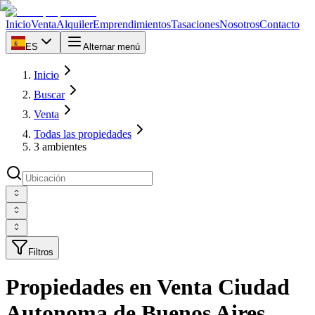
Inicio
Venta
Alquiler
Emprendimientos
Tasaciones
Nosotros
Contacto
ES
Alternar menú
Inicio
Buscar
Venta
Todas las propiedades
3 ambientes
Filtros
Propiedades en Venta Ciudad
Autonoma de Buenos Aires