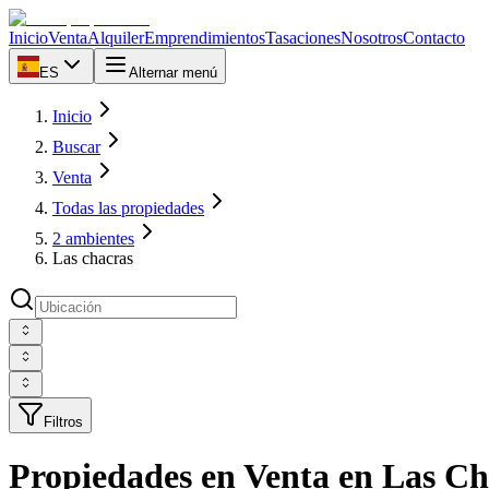
Inicio
Venta
Alquiler
Emprendimientos
Tasaciones
Nosotros
Contacto
ES
Alternar menú
Inicio
Buscar
Venta
Todas las propiedades
2 ambientes
Las chacras
Filtros
Propiedades en Venta en Las Ch