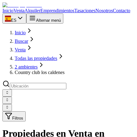
Inicio
Venta
Alquiler
Emprendimientos
Tasaciones
Nosotros
Contacto
ES
Alternar menú
Inicio
Buscar
Venta
Todas las propiedades
2 ambientes
Country club los caldenes
Filtros
Propiedades en Venta en