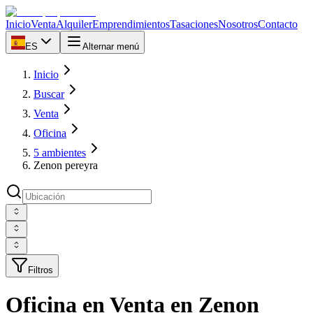
Inicio
Venta
Alquiler
Emprendimientos
Tasaciones
Nosotros
Contacto
ES
Alternar menú
Inicio
Buscar
Venta
Oficina
5 ambientes
Zenon pereyra
Filtros
Oficina en Venta en Zenon