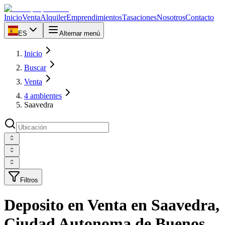
Inicio
Venta
Alquiler
Emprendimientos
Tasaciones
Nosotros
Contacto
ES
Alternar menú
Inicio
Buscar
Venta
4 ambientes
Saavedra
Filtros
Deposito en Venta en Saavedra,
Ciudad Autonoma de Buenos