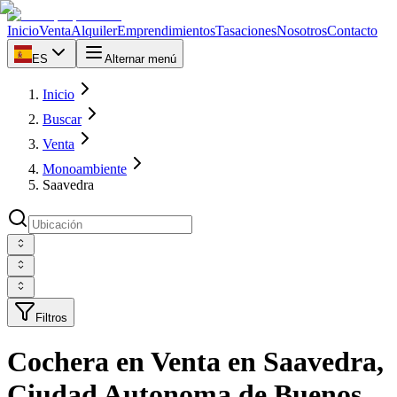
Inicio
Venta
Alquiler
Emprendimientos
Tasaciones
Nosotros
Contacto
ES
Alternar menú
Inicio
Buscar
Venta
Monoambiente
Saavedra
Filtros
Cochera en Venta en Saavedra,
Ciudad Autonoma de Buenos