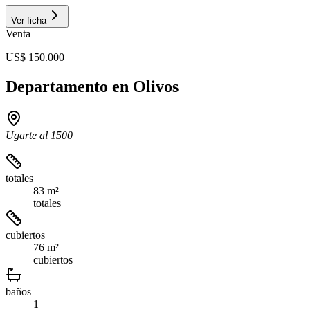
Ver ficha
Venta
US$ 150.000
Departamento en Olivos
Ugarte al 1500
totales
83 m²
totales
cubiertos
76 m²
cubiertos
baños
1