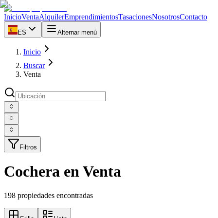
Inicio
Venta
Alquiler
Emprendimientos
Tasaciones
Nosotros
Contacto
ES
Alternar menú
Inicio
Buscar
Venta
Filtros
Cochera en Venta
198 propiedades encontradas