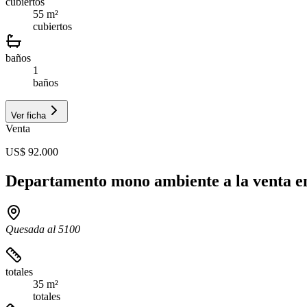
cubiertos
55 m²
cubiertos
baños
1
baños
Ver ficha
Venta
US$ 92.000
Departamento mono ambiente a la venta en
Quesada al 5100
totales
35 m²
totales