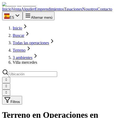
Inicio
Venta
Alquiler
Emprendimientos
Tasaciones
Nosotros
Contacto
ES
Alternar menú
Inicio
Buscar
Todas las operaciones
Terreno
3 ambientes
Villa mercedes
Filtros
Terreno en Operaciones en