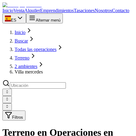
Inicio
Venta
Alquiler
Emprendimientos
Tasaciones
Nosotros
Contacto
ES
Alternar menú
Inicio
Buscar
Todas las operaciones
Terreno
2 ambientes
Villa mercedes
Filtros
Terreno en Operaciones en