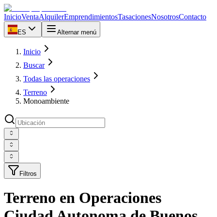
Inicio
Venta
Alquiler
Emprendimientos
Tasaciones
Nosotros
Contacto
ES
Alternar menú
Inicio
Buscar
Todas las operaciones
Terreno
Monoambiente
Filtros
Terreno en Operaciones
Ciudad Autonoma de Buenos