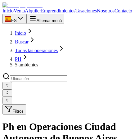
Inicio
Venta
Alquiler
Emprendimientos
Tasaciones
Nosotros
Contacto
ES
Alternar menú
Inicio
Buscar
Todas las operaciones
PH
5 ambientes
Filtros
Ph en Operaciones Ciudad
Autonoma de Buenos Aires