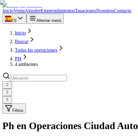
Inicio
Venta
Alquiler
Emprendimientos
Tasaciones
Nosotros
Contacto
ES
Alternar menú
Inicio
Buscar
Todas las operaciones
PH
4 ambientes
Filtros
Ph en Operaciones Ciudad Auto