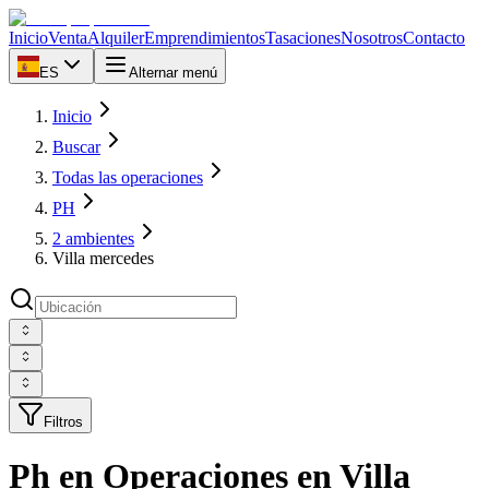
Inicio
Venta
Alquiler
Emprendimientos
Tasaciones
Nosotros
Contacto
ES
Alternar menú
Inicio
Buscar
Todas las operaciones
PH
2 ambientes
Villa mercedes
Filtros
Ph en Operaciones en Villa