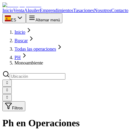
Inicio
Venta
Alquiler
Emprendimientos
Tasaciones
Nosotros
Contacto
ES
Alternar menú
Inicio
Buscar
Todas las operaciones
PH
Monoambiente
Filtros
Ph en Operaciones