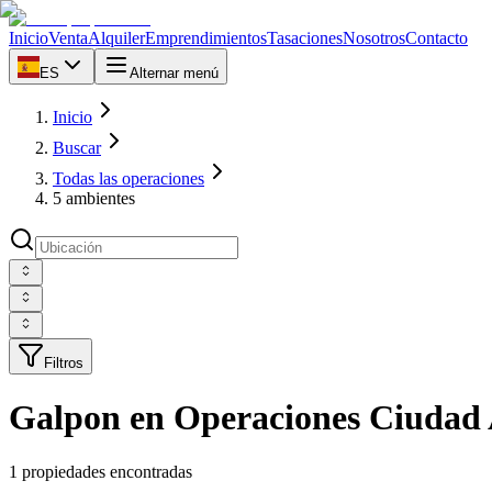
Inicio
Venta
Alquiler
Emprendimientos
Tasaciones
Nosotros
Contacto
ES
Alternar menú
Inicio
Buscar
Todas las operaciones
5 ambientes
Filtros
Galpon en Operaciones Ciudad
1 propiedades encontradas