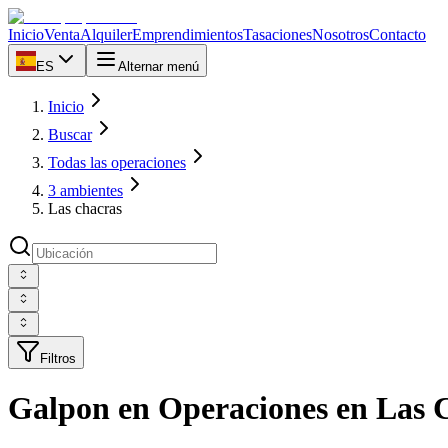
Inicio
Venta
Alquiler
Emprendimientos
Tasaciones
Nosotros
Contacto
ES
Alternar menú
Inicio
Buscar
Todas las operaciones
3 ambientes
Las chacras
Filtros
Galpon en Operaciones en Las C