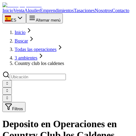
Inicio
Venta
Alquiler
Emprendimientos
Tasaciones
Nosotros
Contacto
ES
Alternar menú
Inicio
Buscar
Todas las operaciones
3 ambientes
Country club los caldenes
Filtros
Deposito en Operaciones en
Country Club los Caldenes,