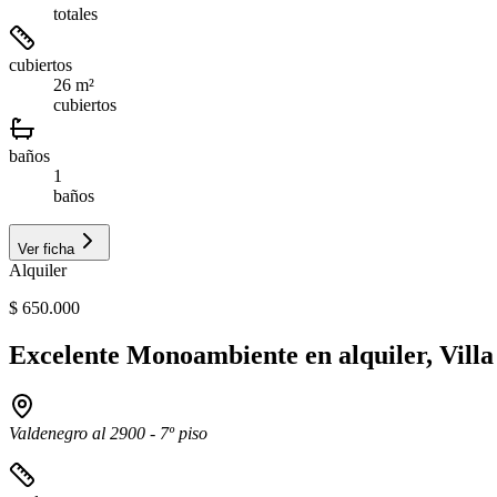
totales
cubiertos
26 m²
cubiertos
baños
1
baños
Ver ficha
Alquiler
$ 650.000
Excelente Monoambiente en alquiler, Vill
Valdenegro al 2900 - 7º piso