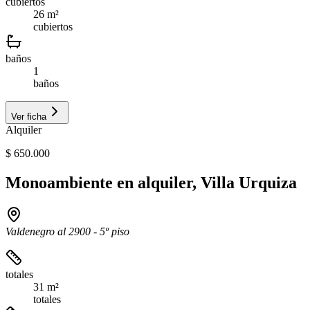
cubiertos
26 m²
cubiertos
baños
1
baños
Ver ficha
Alquiler
$ 650.000
Monoambiente en alquiler, Villa Urquiza
Valdenegro al 2900 - 5º piso
totales
31 m²
totales