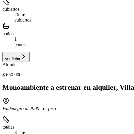
cubiertos
26 m²
cubiertos
baños
1
baños
Ver ficha
Alquiler
$ 650.000
Monoambiente a estrenar en alquiler, Vill
Valdenegro al 2900 - 6º piso
totales
31 m²