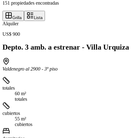
151 propiedades encontradas
Grilla
Lista
Alquiler
US$ 900
Depto. 3 amb. a estrenar - Villa Urquiza
Valdenegro al 2900 - 3º piso
totales
60 m²
totales
cubiertos
55 m²
cubiertos