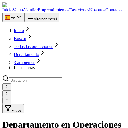
Inicio
Venta
Alquiler
Emprendimientos
Tasaciones
Nosotros
Contacto
ES
Alternar menú
Inicio
Buscar
Todas las operaciones
Departamento
3 ambientes
Las chacras
Filtros
Departamento en Operaciones