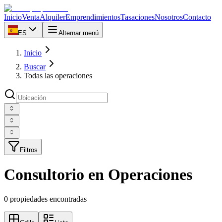
Inicio
Venta
Alquiler
Emprendimientos
Tasaciones
Nosotros
Contacto
ES
Alternar menú
Inicio
Buscar
Todas las operaciones
Filtros
Consultorio en Operaciones
0 propiedades encontradas