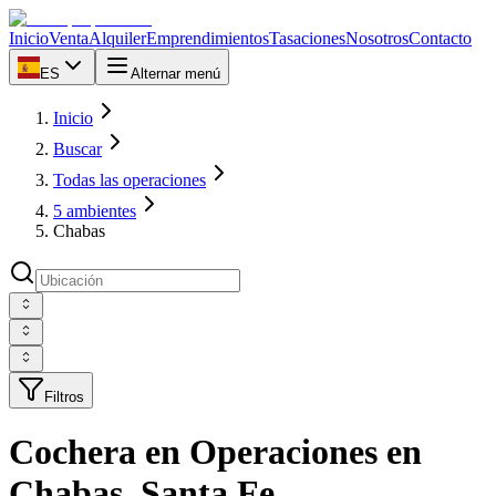
Inicio
Venta
Alquiler
Emprendimientos
Tasaciones
Nosotros
Contacto
ES
Alternar menú
Inicio
Buscar
Todas las operaciones
5 ambientes
Chabas
Filtros
Cochera en Operaciones en
Chabas, Santa Fe