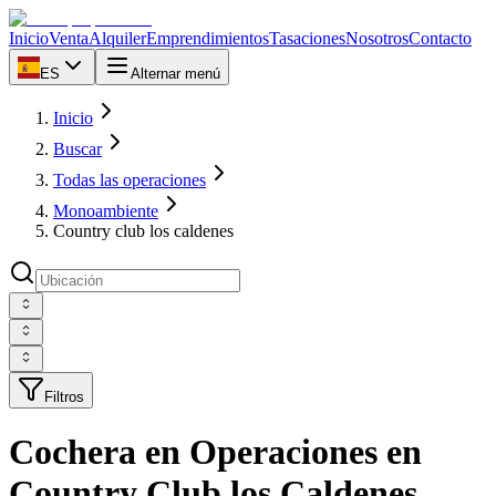
Inicio
Venta
Alquiler
Emprendimientos
Tasaciones
Nosotros
Contacto
ES
Alternar menú
Inicio
Buscar
Todas las operaciones
Monoambiente
Country club los caldenes
Filtros
Cochera en Operaciones en
Country Club los Caldenes,