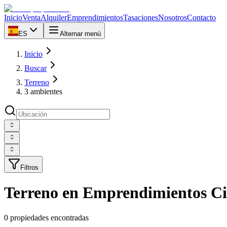
Inicio
Venta
Alquiler
Emprendimientos
Tasaciones
Nosotros
Contacto
ES
Alternar menú
Inicio
Buscar
Terreno
3 ambientes
Filtros
Terreno en Emprendimientos C
0 propiedades encontradas