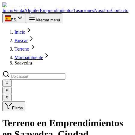
Inicio
Venta
Alquiler
Emprendimientos
Tasaciones
Nosotros
Contacto
ES
Alternar menú
Inicio
Buscar
Terreno
Monoambiente
Saavedra
Filtros
Terreno en Emprendimientos
en Saavedra, Ciudad