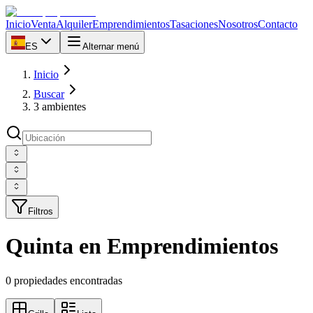
Inicio
Venta
Alquiler
Emprendimientos
Tasaciones
Nosotros
Contacto
ES
Alternar menú
Inicio
Buscar
3 ambientes
Filtros
Quinta en Emprendimientos
0 propiedades encontradas