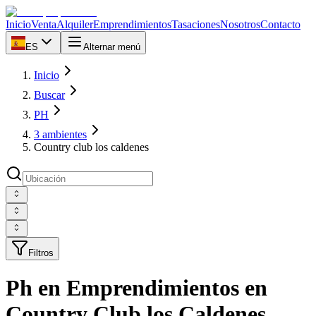
Inicio
Venta
Alquiler
Emprendimientos
Tasaciones
Nosotros
Contacto
ES
Alternar menú
Inicio
Buscar
PH
3 ambientes
Country club los caldenes
Filtros
Ph en Emprendimientos en
Country Club los Caldenes,