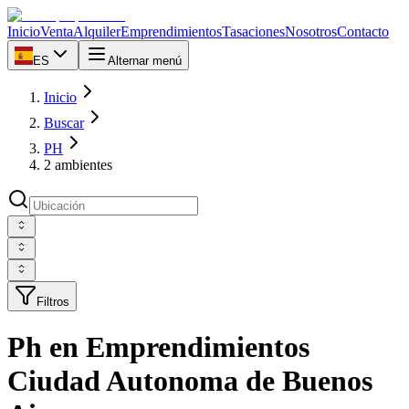
Inicio
Venta
Alquiler
Emprendimientos
Tasaciones
Nosotros
Contacto
ES
Alternar menú
Inicio
Buscar
PH
2 ambientes
Filtros
Ph en Emprendimientos
Ciudad Autonoma de Buenos