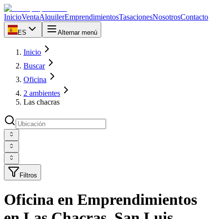
Inicio
Venta
Alquiler
Emprendimientos
Tasaciones
Nosotros
Contacto
ES
Alternar menú
Inicio
Buscar
Oficina
2 ambientes
Las chacras
Filtros
Oficina en Emprendimientos
en Las Chacras, San Luis