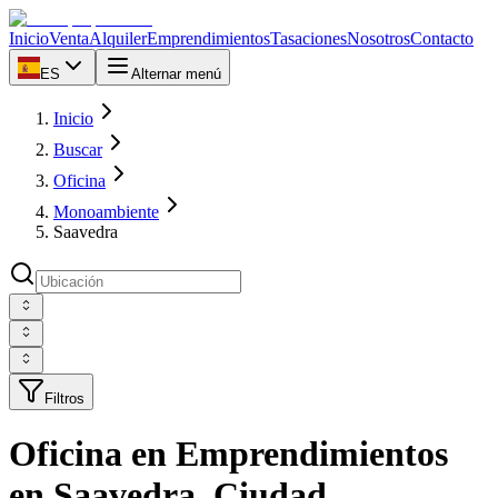
Inicio
Venta
Alquiler
Emprendimientos
Tasaciones
Nosotros
Contacto
ES
Alternar menú
Inicio
Buscar
Oficina
Monoambiente
Saavedra
Filtros
Oficina en Emprendimientos
en Saavedra, Ciudad