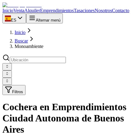
Inicio
Venta
Alquiler
Emprendimientos
Tasaciones
Nosotros
Contacto
ES
Alternar menú
Inicio
Buscar
Monoambiente
Filtros
Cochera en Emprendimientos
Ciudad Autonoma de Buenos
Aires