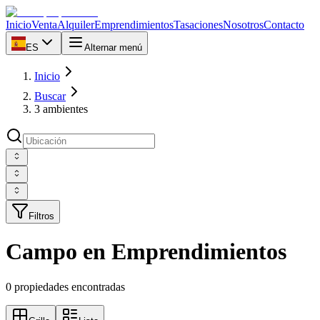
Inicio
Venta
Alquiler
Emprendimientos
Tasaciones
Nosotros
Contacto
ES
Alternar menú
Inicio
Buscar
3 ambientes
Filtros
Campo en Emprendimientos
0 propiedades encontradas