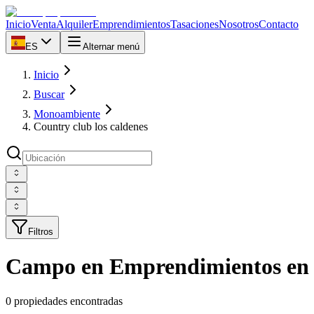
Inicio
Venta
Alquiler
Emprendimientos
Tasaciones
Nosotros
Contacto
ES
Alternar menú
Inicio
Buscar
Monoambiente
Country club los caldenes
Filtros
Campo en Emprendimientos en C
0 propiedades encontradas